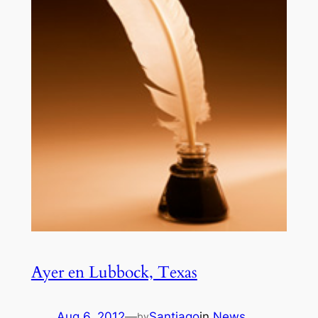
Ayer en Lubbock, Texas
Aug 6, 2012
—
Santiago
in
News
by