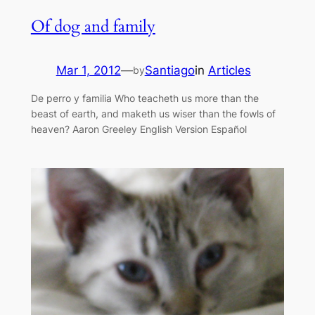
Of dog and family
Mar 1, 2012
—
Santiago
in
Articles
by
De perro y familia Who teacheth us more than the
beast of earth, and maketh us wiser than the fowls of
heaven? Aaron Greeley English Version Español