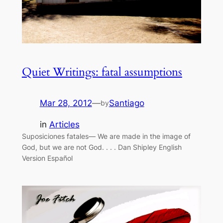
Quiet Writings: fatal assumptions
Mar 28, 2012
—
Santiago
by
in
Articles
Suposiciones fatales— We are made in the image of
God, but we are not God. . . . Dan Shipley English
Version Español