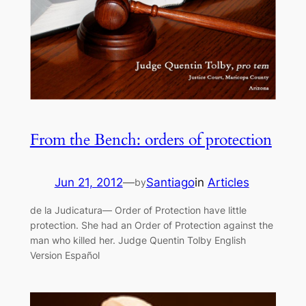
From the Bench: orders of protection
Jun 21, 2012
—
Santiago
in
Articles
by
de la Judicatura— Order of Protection have little
protection. She had an Order of Protection against the
man who killed her. Judge Quentin Tolby English
Version Español