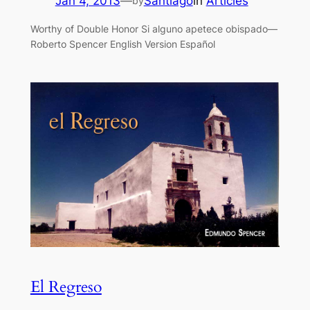
Jan 4, 2013
—
Santiago
in
Articles
by
Worthy of Double Honor Si alguno apetece obispado—
Roberto Spencer English Version Español
El Regreso